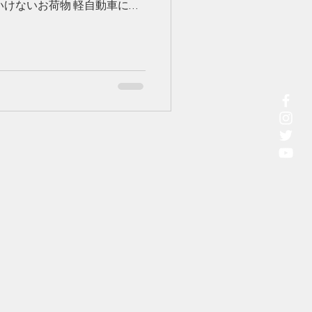
いけないお荷物 軽自動車に乗
でも対応致します。 ​時間指
った際は、荷主様にお電話で